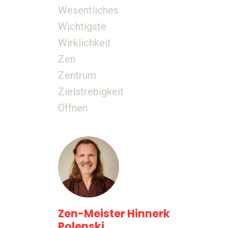
Wesentliches
Wichtigste
Wirklichkeit
Zen
Zentrum
Zielstrebigkeit
Öffnen
Zen-Meister Hinnerk
Polenski