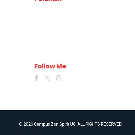
Lorem ipsum dolor sit amet,
consectetur adipiscing elit. Cras
sed sapien quam. Sed dapibus
est id enim facilisis, at posuere
turpis.
Follow Me
© 2026 Campus Zen Spirit UG. ALL RIGHTS RESERVED.