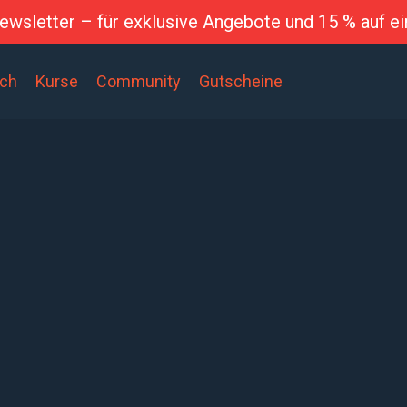
wsletter – für exklusive Angebote und 15 % auf ei
ich
Kurse
Community
Gutscheine