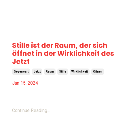
Stille ist der Raum, der sich
öffnet in der Wirklichkeit des
Jetzt
Gegenwart
Jetzt
Raum
Stille
Wirklichkeit
Öffnen
Jan 15, 2024
Teisho (Zen-Vortrag) vom Sesshin im Zen
Kloster Buchenberg im April 23
Continue Reading...