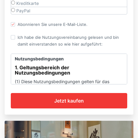
Kreditkarte
PayPal
Abonnieren Sie unsere E-Mail-Liste.
Ich habe die Nutzungsvereinbarung gelesen und bin
damit einverstanden so wie hier aufgeführt:
Nutzungsbedingungen
1. Geltungsbereich der
Nutzungsbedingungen
(1)
Diese Nutzungsbedingungen gelten für das
Online-Angebot von Zen-Meister Hinnerk Polenski,
das im Internet u.a. unter www.mastermeditation.com
abrufbar ist. Hierbei handelt es sich um eine
Plattform, auf der Lerninhalte genutzt werden können
und auf der Nutzer miteainander kommunizieren
können. Nutzer können hierfür u.a. Profile anlegen.
(2)
Sie können die derzeit gültigen
Nutzungsbedingungen unter